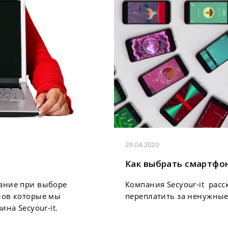
29.04.2020
Как выбрать смартфо
мание при выборе
Компания Secyour-it расс
нов которые мы
переплатить за ненужные
на Secyour-it.