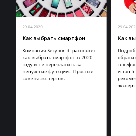
29.04.2020
29.04.202
Как выбрать смартфон
Как вы
Компания Secyour-it расскажет
Подробн
как выбрать смартфон в 2020
обрати
году и не переплатить за
телефо
ненужные функции. Простые
и топ 5
советы экспертов.
рекомен
эксперт