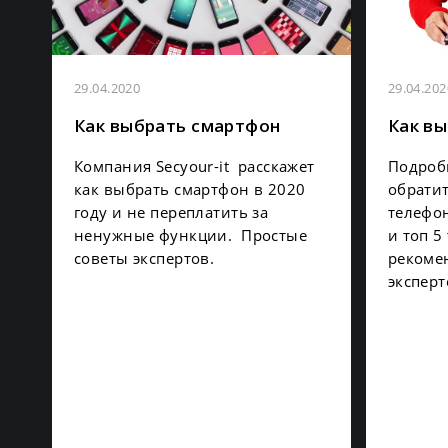
29.04.2020
29.04.202
Как выбрать смартфон
Как вы
Компания Secyour-it расскажет
Подробн
как выбрать смартфон в 2020
обрати
году и не переплатить за
телефо
ненужные функции. Простые
и топ 5
советы экспертов.
рекомен
эксперт